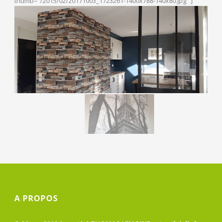
thumb="/2015/02/20171003_1723261-1400x788-140x80.jpg" ]
A PROPOS