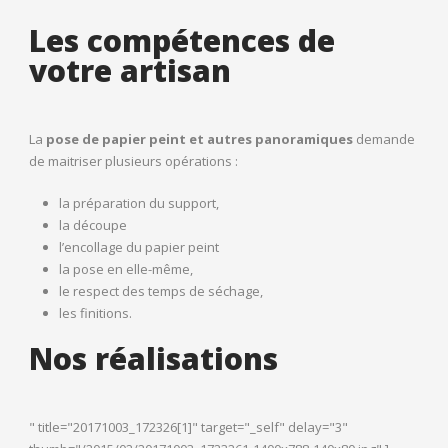
Les compétences de
votre artisan
La
pose de papier peint et autres panoramiques
demande
de maitriser plusieurs opérations :
la préparation du support,
la découpe
l’encollage du papier peint
la pose en elle-même,
le respect des temps de séchage,
les finitions.
Nos réalisations
" title="20171003_172326[1]" target="_self" delay="3"